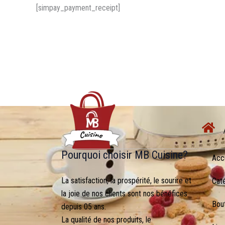
[simpay_payment_receipt]
Pourquoi choisir MB Cuisine?
Acc
La satisfaction, la prospérité, le sourire et
Cat
la joie de nos clients sont nos bénéfices
Bou
depuis 05 ans.
La qualité de nos produits, le