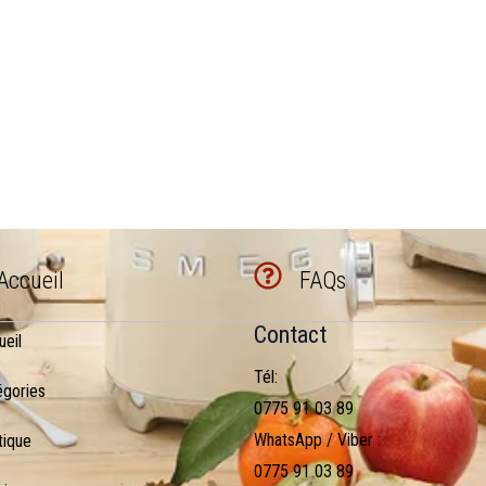
Accueil
FAQs
Contact
ueil
Tél:
égories
0775 91 03 89
WhatsApp / Viber :
tique
0775 91 03 89