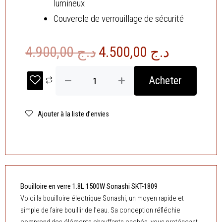
lumineux
Couvercle de verrouillage de sécurité
Le
Le
4.900,00
د.ج
4.500,00
د.ج
prix
prix
quantité
Acheter
de
initial
actuel
Bouilloire
était :
est :
en
verre
Ajouter à la liste d’envies
د.ج 4.900,00.
LED
1.8L
1500W
Sonashi
SKT-
1809
Bouilloire en verre 1.8L 1500W Sonashi SKT-1809
Voici la bouilloire électrique Sonashi, un moyen rapide et
simple de faire bouillir de l’eau. Sa conception réfléchie