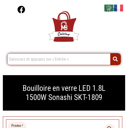
Aller
F
Cart
0,00
د.ج
au
a
contenu
c
e
b
o
o
k
Bouilloire en verre LED 1.8L
1500W Sonashi SKT-1809
Promo !