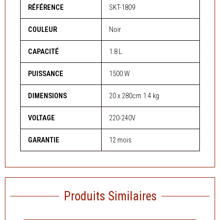
RÉFÉRENCE
SKT-1809
COULEUR
Noir
CAPACITÉ
1.8 L
PUISSANCE
1500 W
DIMENSIONS
20 x 280cm 1.4 kg
VOLTAGE
‎220-240V
GARANTIE
12 mois
Produits Similaires
Le
Le