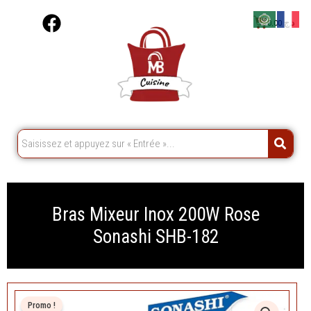
Aller
F
Cart
0,00
د.ج
au
a
contenu
c
e
b
o
o
k
Bras Mixeur Inox 200W Rose
Sonashi SHB-182
Promo !