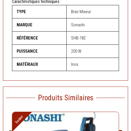
Caractéristiques techniques :
TYPE
Bras Mixeur
MARQUE
Sonashi
RÉFÉRENCE
SHB-182
PUISSANCE
200 W
MATÉRIAUX
Inox
Produits Similaires
Le
Le
Solde!
prix
prix
initial
actuel
Le