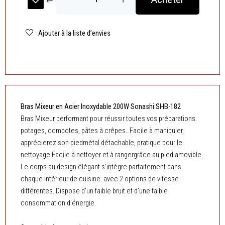
initial
actuel
Bras
était :
est :
Mixeur
Inox
Ajouter à la liste d’envies
د.ج 4.900,00.
200W
Rose
Sonashi
SHB-
182
Bras Mixeur en Acier Inoxydable 200W Sonashi SHB-182
Bras Mixeur performant pour réussir toutes vos préparations:
potages, compotes, pâtes à crêpes…Facile à manipuler,
apprécierez son piedmétal détachable, pratique pour le
nettoyage Facile à nettoyer et à rangergrâce au pied amovible.
Le corps au design élégant s’intègre parfaitement dans
chaque intérieur de cuisine. avec 2 options de vitesse
différentes. Dispose d’un faible bruit et d’une faible
consommation d’énergie.