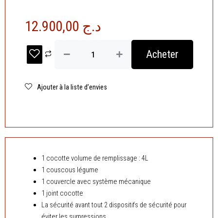
12.900,00
د.ج
quantité
Acheter
de
Cocotte
4
L
Ajouter à la liste d’envies
-
04
Pcs
-
inox
18/10
Sinarco
1 cocotte volume de remplissage : 4L
1 couscous légume
1 couvercle avec système mécanique
1 joint cocotte
La sécurité avant tout 2 dispositifs de sécurité pour
éviter les surpressions