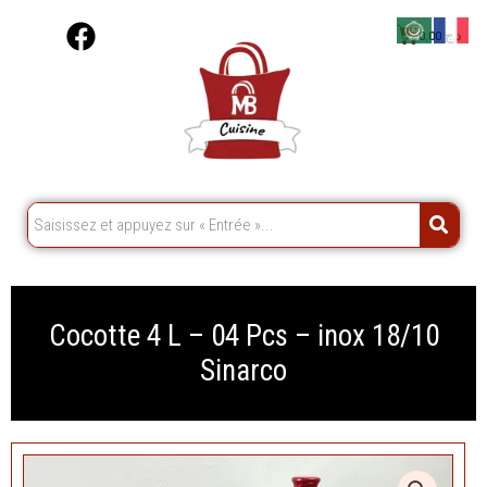
Aller
F
Cart
0,00
د.ج
au
a
contenu
c
e
b
o
o
k
Cocotte 4 L – 04 Pcs – inox 18/10
Sinarco