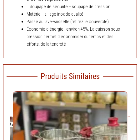
1 Soupape de sécurité + soupape de pression
Matériel : alliage inox de qualité
Passe au lave-vaisselle (retirez le couvercle)
Économie d’énergie : environ 45%. La cuisson sous
pression permet d’économiser du temps et des
efforts, de la tendreté
Produits Similaires
Le
actuel
prix
est :
د
27.900,00.
د.ج
23.900,00.