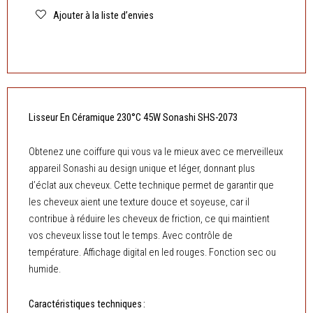
Céramique
Ajouter à la liste d’envies
230°C
45W
Sonashi
SHS-
2073
Lisseur En Céramique 230°C 45W Sonashi SHS-2073
Obtenez une coiffure qui vous va le mieux avec ce merveilleux
appareil Sonashi au design unique et léger, donnant plus
d’éclat aux cheveux. Cette technique permet de garantir que
les cheveux aient une texture douce et soyeuse, car il
contribue à réduire les cheveux de friction, ce qui maintient
vos cheveux lisse tout le temps. Avec contrôle de
température. Affichage digital en led rouges. Fonction sec ou
humide.
Caractéristiques techniques :