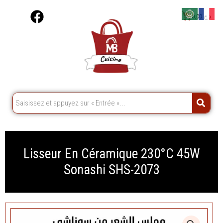
Aller
F
Cart
0,00
د.ج
au
a
contenu
c
e
b
o
o
k
Lisseur En Céramique 230°C 45W
Sonashi SHS-2073