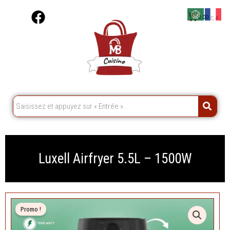
Aller
F
Cart
0,00
د.ج
au
a
contenu
c
e
b
o
o
k
Luxell Airfryer 5.5L – 1500W
Promo !