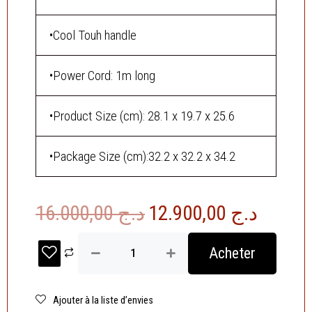
•Cool Touh handle
•Power Cord: 1m long
•Product Size (cm): 28.1 x 19.7 x 25.6
•Package Size (cm):32.2 x 32.2 x 34.2
Le
Le
16.000,00
د.ج
12.900,00
د.ج
prix
prix
quantité
Acheter
de
initial
actuel
Luxell
était :
est :
Airfryer
5.5L
Ajouter à la liste d’envies
د.ج 16.000,00.
-