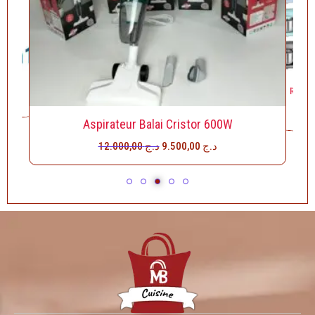
600 W
Robot 
B
د
Aspirateur Balai Cristor 600W
12.000,00
د.ج
9.500,00
د.ج