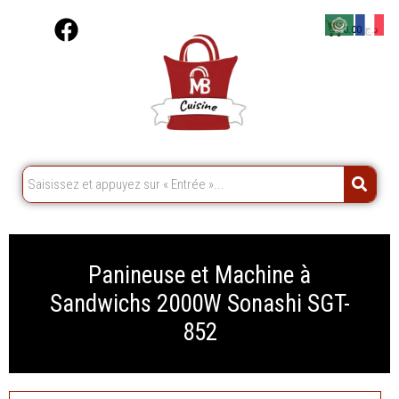
Aller
F
Cart
0,00
د.ج
au
a
contenu
c
e
b
o
o
k
Panineuse et Machine à
Sandwichs 2000W Sonashi SGT-
852