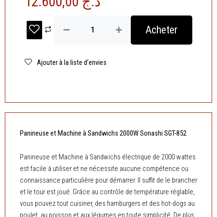
12.600,00
د.ج
quantité
Acheter
de
Panineuse
et
Machine
Ajouter à la liste d’envies
à
Sandwichs
2000W
Sonashi
SGT-
852
Panineuse et Machine à Sandwichs 2000W Sonashi SGT-852
Panineuse et Machine à Sandwichs électrique de 2000 wattes
est facile à utiliser et ne nécessite aucune compétence ou
connaissance particulière pour démarrer. Il suffit de le brancher
et le tour est joué. Grâce au contrôle de température réglable,
vous pouvez tout cuisiner, des hamburgers et des hot-dogs au
poulet, au poisson et aux légumes en toute simplicité. De plus,