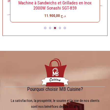
W Sonashi
Machine à Sandwichs et Grillades en Inox
2000W Sonashi SGT-859
11.900,00
د.ج
Pourquoi choisir MB Cuisine?
La satisfaction, la prospérité, le sourire et la joie de nos clients
sont nos bénéfices depuis 05 ans.