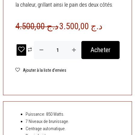
la chaleur, grillant ainsi le pain des deux côtés.
Le
Le
4.500,00
د.ج
3.500,00
د.ج
prix
prix
initial
actuel
quantité
était :
est :
Acheter
de
د.ج 3.500,00.
د.ج 4.500,00.
Grille-
Pain
2
Ajouter à la liste d’envies
Fentes
850W
Rose-
Bleu
Condor
Puissance: 850 Watts.
7 Niveaux de brunissage.
Centrage automatique.