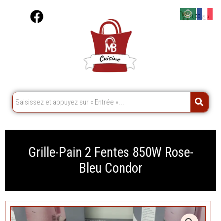
Aller
F
Cart
0,00
د.ج
au
a
contenu
c
e
b
o
o
k
Grille-Pain 2 Fentes 850W Rose-
Bleu Condor