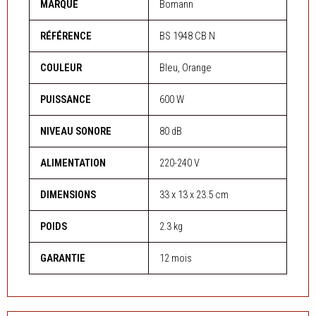
MARQUE
Bomann
RÉFÉRENCE
BS 1948 CB N
COULEUR
Bleu, Orange
PUISSANCE
600 W
NIVEAU SONORE
80 dB
ALIMENTATION
220-240 V
DIMENSIONS
33 x 13 x 23.5 cm
POIDS
2.3 kg
GARANTIE
12 mois