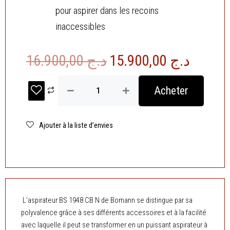
pour aspirer dans les recoins
inaccessibles
Le
Le
16.900,00
د.ج
15.900,00
د.ج
prix
prix
quantité
Acheter
de
initial
actuel
Aspirateur
était :
est :
Balai
2en1
Ajouter à la liste d’envies
د.ج 16.900,00.
Avec
Technologie
Éco-
Cyclone
500mL
600W
-
L’aspirateur BS 1948 CB N de Bomann se distingue par sa
Orange-
polyvalence grâce à ses différents accessoires et à la facilité
Bomann
BS
avec laquelle il peut se transformer en un puissant aspirateur à