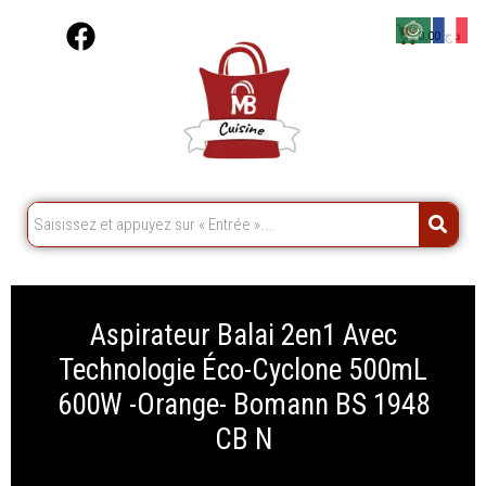
Aller
F
Cart
0,00
د.ج
au
a
contenu
c
e
b
o
o
k
Aspirateur Balai 2en1 Avec
Technologie Éco-Cyclone 500mL
600W -Orange- Bomann BS 1948
CB N