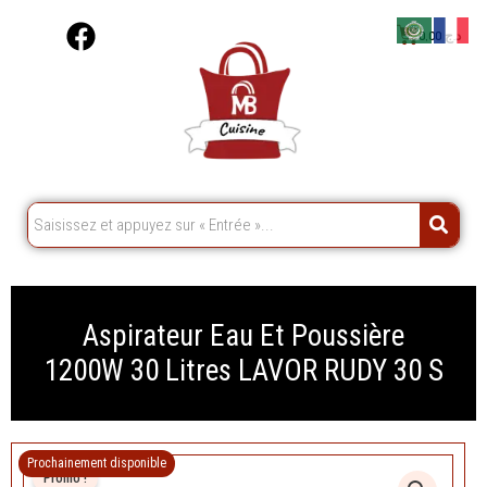
Aller
F
Cart
0,00
د.ج
au
a
contenu
c
e
b
o
o
k
Aspirateur Eau Et Poussière
1200W 30 Litres LAVOR RUDY 30 S
Prochainement disponible
Promo !