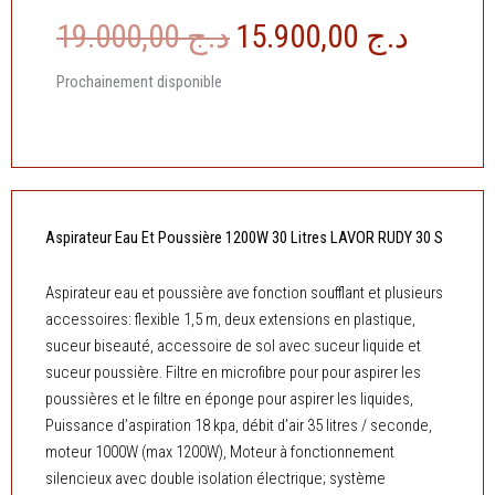
Le
Le
19.000,00
د.ج
15.900,00
د.ج
prix
prix
Prochainement disponible
initial
actuel
était :
est :
د.ج 19.000,00.
Aspirateur Eau Et Poussière 1200W 30 Litres LAVOR RUDY 30 S
Aspirateur eau et poussière ave fonction soufflant et plusieurs
accessoires: flexible 1,5 m, deux extensions en plastique,
suceur biseauté, accessoire de sol avec suceur liquide et
suceur poussière. Filtre en microfibre pour pour aspirer les
poussières et le filtre en éponge pour aspirer les liquides,
Puissance d’aspiration 18 kpa, débit d’air 35 litres / seconde,
moteur 1000W (max 1200W), Moteur à fonctionnement
silencieux avec double isolation électrique; système