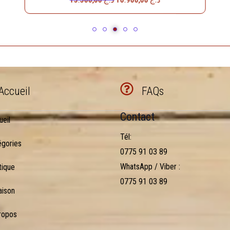
Accueil
FAQs
Contact
ueil
Tél:
égories
0775 91 03 89
WhatsApp / Viber :
tique
0775 91 03 89
aison
ropos