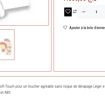
quantité
de
Batteur
avec
bol
Ajouter à la liste d’envie
rotatif
-
T300
-
Blanc
Robuste
ft-Touch pour un toucher agréable sans risque de dérapage Léger et 
e et ABS