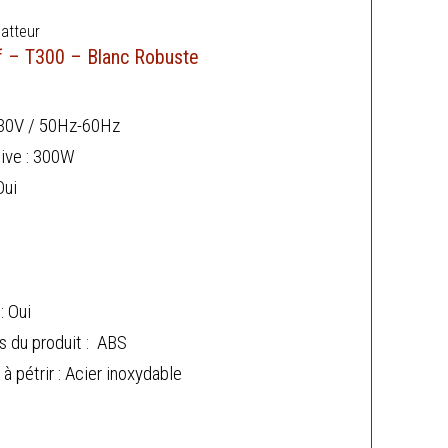
Batteur
if – T300 – Blanc Robuste
230V / 50Hz-60Hz
ive : 300W
Oui
: Oui
s du produit : ABS
 pétrir : Acier inoxydable