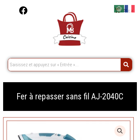
Aller
F
Cart
0,00
د.ج
au
a
contenu
c
e
b
o
o
k
Fer à repasser sans fil AJ-2040C