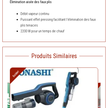
Élimination aisée des faux plis
Débit vapeur continu
Puissant effet pressing facilitant l’élimination des faux
plis tenaces
2200 W pour un temps de chauf
Produits Similaires
Le
Le
Solde!
prix
prix
initial
actuel
Le
était :
est :
prix
Solde!
د.ج 10.900,00.
د.ج 13.500,00.
actuel
est :
د
16.000,00.
د.ج
12.900,00.