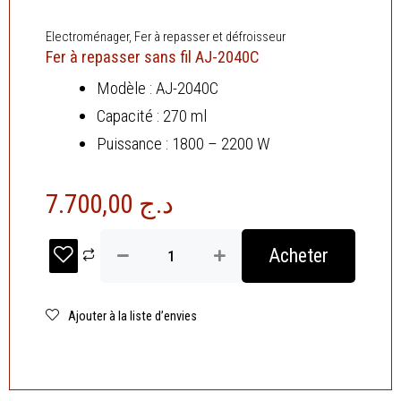
Electroménager
,
Fer à repasser et défroisseur
Fer à repasser sans fil AJ-2040C
Modèle : AJ-2040C
Capacité : 270 ml
Puissance : 1800 – 2200 W
7.700,00
د.ج
quantité
Acheter
de
Fer
à
repasser
Ajouter à la liste d’envies
sans
fil
AJ-
2040C