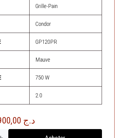
Grille-Pain
Condor
E
GP120PR
Mauve
E
750 W
2.0
Le
3.900,00
د.ج
x
prix