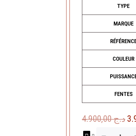
TYPE
MARQUE
RÉFÉRENC
COULEUR
PUISSANC
FENTES
Le
4.900,00
د.ج
pri
quantité