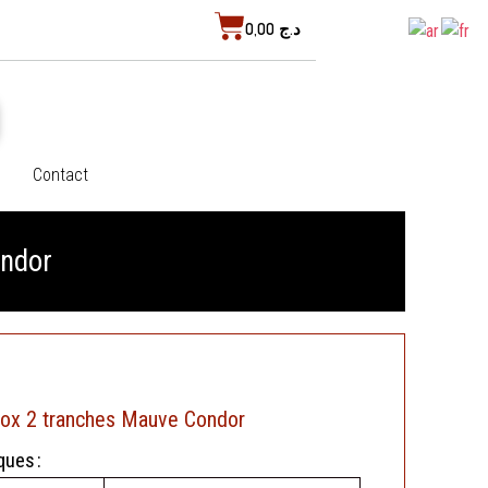
Cart
0,00
د.ج
Contact
ondor
 Inox 2 tranches Mauve Condor
ques :