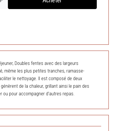
Acheter
tial
actuel
it :
est :
د.ج 3.900,00.
د.ج 4.900,00.
-déjeuner, Doubles fentes avec des largeurs
illé, même les plus petites tranches, ramasse-
iliter le nettoyage. Il est composé de deux
énèrent de la chaleur, grillant ainsi le pain des
ner ou pour accompagner d’autres repas.