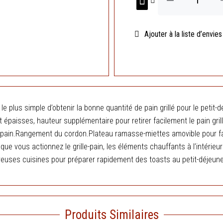
de
ini
Grille
pain
éta
électrique
Ajouter à la liste d’envies
Inox
2
tranches
Mauve
Condor
e plus simple d’obtenir la bonne quantité de pain grillé pour le petit
et épaisses, hauteur supplémentaire pour retirer facilement le pain gr
le-pain.Rangement du cordon.Plateau ramasse-miettes amovible pour fac
e vous actionnez le grille-pain, les éléments chauffants à l’intérieur g
breuses cuisines pour préparer rapidement des toasts au petit-déjeu
Produits Similaires