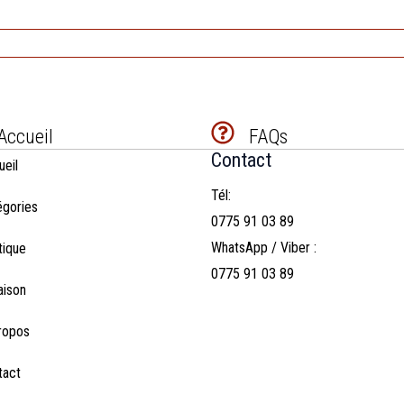
Accueil
FAQs
Contact
ueil
Tél:
égories
0775 91 03 89
WhatsApp / Viber :
tique
0775 91 03 89
aison
ropos
tact