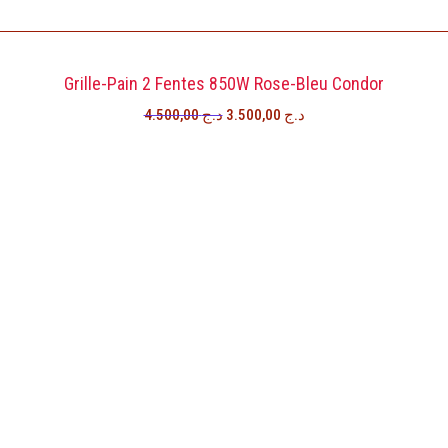
Le
Le
prix
prix
initial
actuel
Grille-Pain 2 Fentes 850W Rose-Bleu Condor
était :
est :
4.500,00
د.ج
3.500,00
د.ج
د.ج 3.500,00.
د.ج 4.500,00.