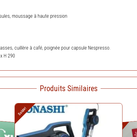
psules, moussage à haute pression
 2 tasses, cuillère à café, poignée pour capsule Nespresso.
 x H 290
Produits Similaires
Le
Le
Solde!
prix
prix
actuel
initial
Le
est :
était :
prix
Solde!
د.ج 10.900,00.
د.ج 13.500,00.
actuel
est :