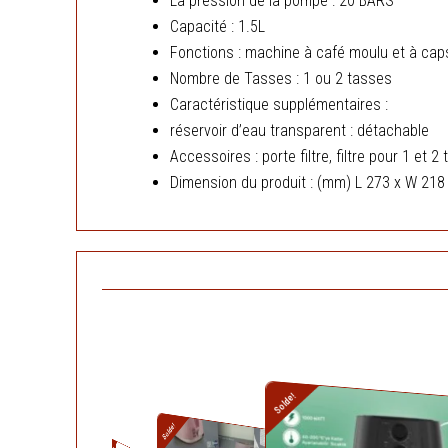
La pression de la pompe : 20 BARS
Capacité : 1.5L
Fonctions : machine à café moulu et à ca
Nombre de Tasses : 1 ou 2 tasses
Caractéristique supplémentaires :
réservoir d’eau transparent : détachable
Accessoires : porte filtre, filtre pour 1 et
Dimension du produit : (mm) L 273 x W 218
Le
Solde!
prix
initial
Le
Solde!
Le
prix
était :
prix
Le