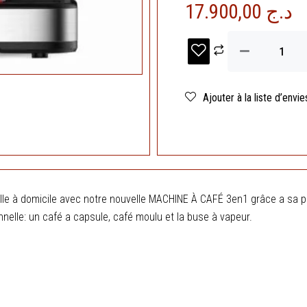
17.900,00
د.ج
quantité
de
Machine
A
Café
Ajouter à la liste d’envie
3
en
1
Capsules
et
Café
moulu
lle à domicile avec notre nouvelle MACHINE À CAFÉ 3en1 grâce a sa p
20
BARS
nnelle: un café a capsule, café moulu et la buse à vapeur.
1100W
Inox
CRISTOR