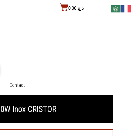
Cart
0,00
د.ج
Contact
100W Inox CRISTOR