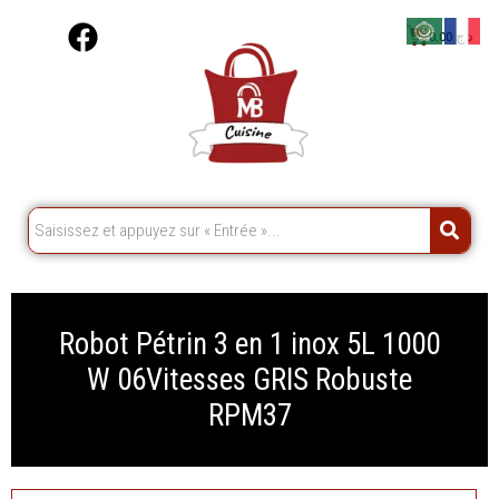
Aller
F
Cart
0,00
د.ج
au
a
contenu
c
e
b
o
o
k
Robot Pétrin 3 en 1 inox 5L 1000
W 06Vitesses GRIS Robuste
RPM37