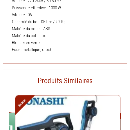
RPM37
Voltage : 220-240V / 50-60 Hz
Puissance effective : 1000 W
Vitesse : 06
Capacité du bol : 05 litre / 2.2 Kg
Matière du corps : ABS
Matière du bol : inox
Blender en verre
Fouet métallique, croch
Produits Similaires
Le
Le
Solde!
prix
prix
initial
actuel
Le
était :
est :
prix
Solde!
د.ج 10.900,00.
د.ج 13.500,00.
actuel
est :