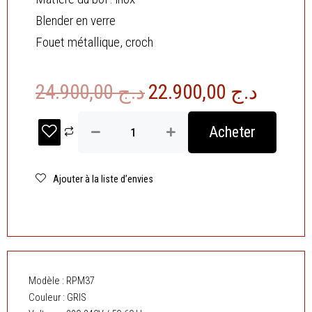
Blender en verre
Fouet métallique, croch
Le
Le
24.900,00
د.ج
22.900,00
د.ج
prix
prix
quantité
Acheter
de
initial
actuel
Robot
était :
est :
Pétrin
3
Ajouter à la liste d’envies
د.ج 24.900,00.
en
1
inox
5L
1000
W
06Vitesses
Modèle : RPM37
GRIS
Couleur : GRIS
Robuste